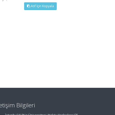
Atıf İçin Kopyala
letişim Bilgileri