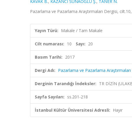
KAVAK B.
,
KAZANCI SUNAOĞLU Ş.
,
TANER N.
Pazarlama ve Pazarlama Araştırmaları Dergisi, cilt.10
Yayın Türü:
Makale / Tam Makale
Cilt numarası:
10
Sayı:
20
Basım Tarihi:
2017
Dergi Adı:
Pazarlama ve Pazarlama Araştırmaları 
Derginin Tarandığı İndeksler:
TR DİZİN (ULAK
Sayfa Sayıları:
ss.201-218
İstanbul Kültür Üniversitesi Adresli:
Hayır