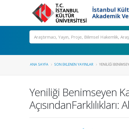
İstanbul Kült
Akademik Ver
Ara
ANA SAYFA
SON EKLENEN YAYINLAR
YENILIĞI BENIMSE
Yeniliği Benimseyen Ka
AçısındanFarklılıkları: A