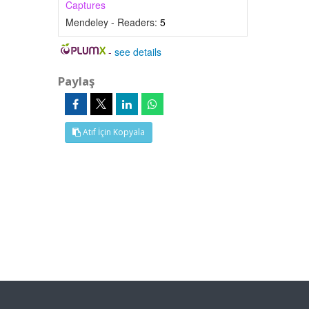
Captures
Mendeley - Readers:
5
-
see details
Paylaş
Atıf İçin Kopyala