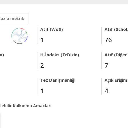
fazla metrik
Atıf (WoS)
Atıf (Schol
1
76
n)
H-İndeks (TrDizin)
Atıf (Diğe
2
7
Tez Danışmanlığı
Açık Erişim
1
4
lebilir Kalkınma Amaçları