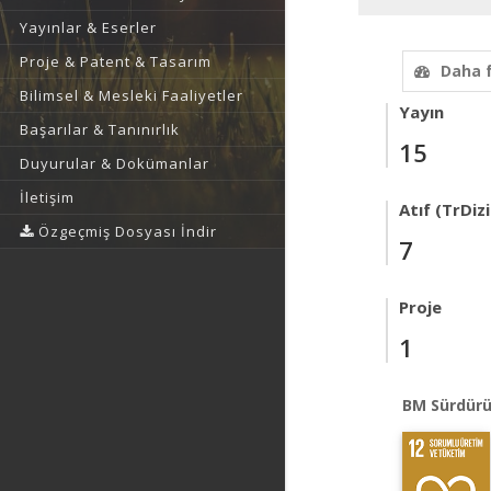
Yayınlar & Eserler
Proje & Patent & Tasarım
Daha 
Bilimsel & Mesleki Faaliyetler
Yayın
Başarılar & Tanınırlık
15
Duyurular & Dokümanlar
İletişim
Atıf (TrDizi
Özgeçmiş Dosyası İndir
7
Proje
1
BM Sürdürü