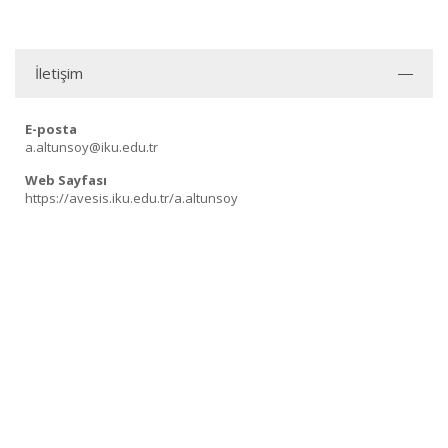
İletişim
E-posta
a.altunsoy@iku.edu.tr
Web Sayfası
https://avesis.iku.edu.tr/a.altunsoy