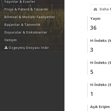
Yayınlar & Eserler
Daha 
Proje & Patent & Tasarım
Bilimsel & Mesleki Faaliyetler
Yayın
Başarılar & Tanınırlık
36
Duyurular & Dokümanlar
İletişim
H-İndeks (
Özgeçmiş Dosyası İndir
3
H-İndeks (
5
H-İndeks (
1
Açık Erişim