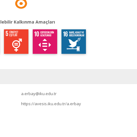
lebilir Kalkınma Amaçları
a.erbay@iku.edu.tr
https://avesis.iku.edu.tr/a.erbay