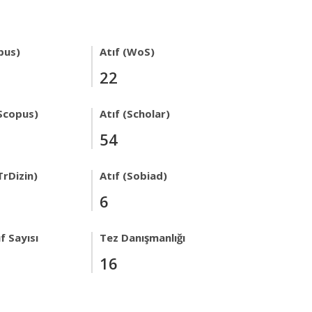
pus)
Atıf (WoS)
22
Scopus)
Atıf (Scholar)
54
TrDizin)
Atıf (Sobiad)
6
f Sayısı
Tez Danışmanlığı
16