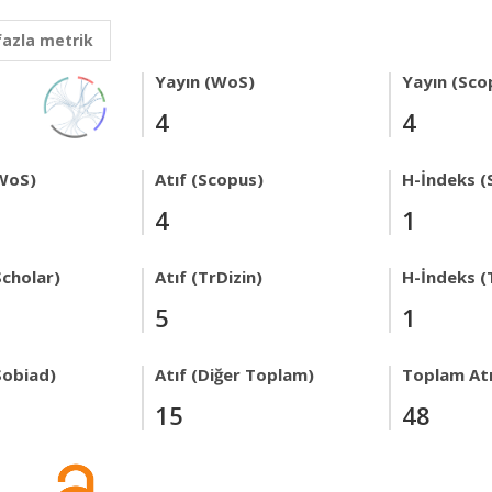
fazla metrik
Yayın (WoS)
Yayın (Sco
4
4
WoS)
Atıf (Scopus)
H-İndeks (
4
1
Scholar)
Atıf (TrDizin)
H-İndeks (
5
1
Sobiad)
Atıf (Diğer Toplam)
Toplam Atı
15
48