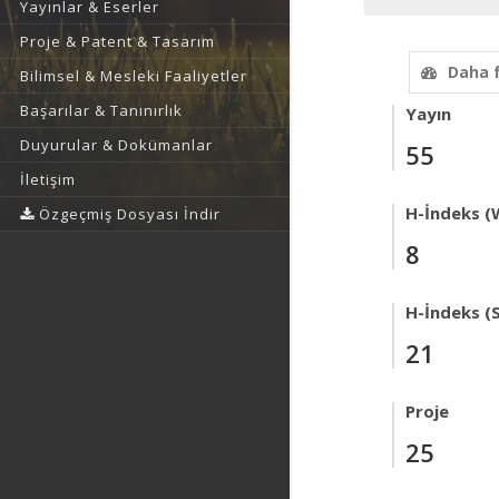
Yayınlar & Eserler
Proje & Patent & Tasarım
Daha 
Bilimsel & Mesleki Faaliyetler
Başarılar & Tanınırlık
Yayın
Duyurular & Dokümanlar
55
İletişim
H-İndeks (
Özgeçmiş Dosyası İndir
8
H-İndeks (
21
Proje
25