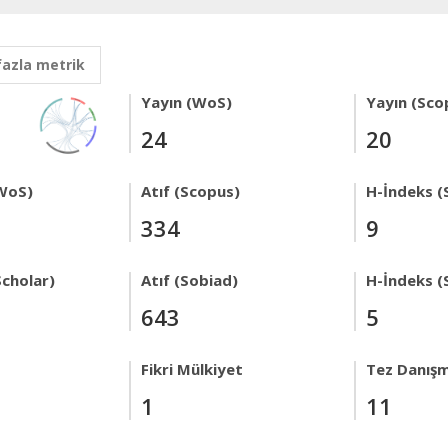
fazla metrik
Yayın (WoS)
Yayın (Sco
24
20
WoS)
Atıf (Scopus)
H-İndeks (
334
9
Scholar)
Atıf (Sobiad)
H-İndeks (
643
5
Fikri Mülkiyet
Tez Danışm
1
11