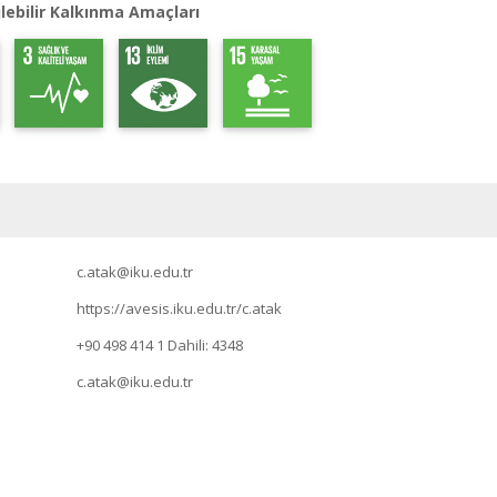
lebilir Kalkınma Amaçları
c.atak@iku.edu.tr
https://avesis.iku.edu.tr/c.atak
+90 498 414 1
Dahili: 4348
c.atak@iku.edu.tr