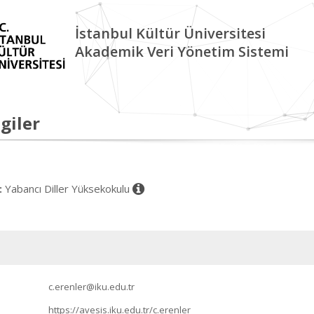
İstanbul Kültür Üniversitesi
Akademik Veri Yönetim Sistemi
giler
Yabancı Diller Yüksekokulu
:
c.erenler@iku.edu.tr
https://avesis.iku.edu.tr/c.erenler