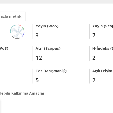
fazla metrik
Yayın (WoS)
Yayın (Sco
3
7
WoS)
Atıf (Scopus)
H-İndeks (
12
2
Tez Danışmanlığı
Açık Erişim
5
2
lebilir Kalkınma Amaçları