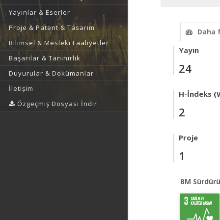
Yayınlar & Eserler
Proje & Patent & Tasarım
Daha 
Bilimsel & Mesleki Faaliyetler
Yayın
Başarılar & Tanınırlık
24
Duyurular & Dokümanlar
İletişim
H-İndeks (
Özgeçmiş Dosyası İndir
2
Proje
1
BM Sürdürü