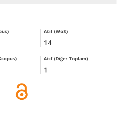
pus)
Atıf (WoS)
14
Scopus)
Atıf (Diğer Toplam)
1