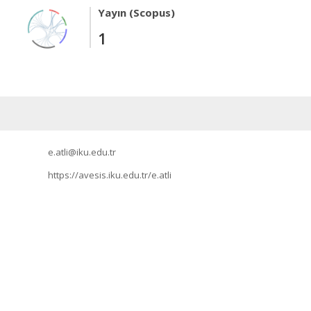
Yayın (Scopus)
1
e.atli@iku.edu.tr
https://avesis.iku.edu.tr/e.atli