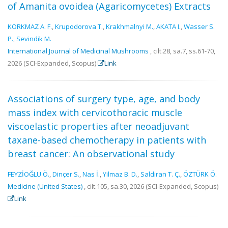
of Amanita ovoidea (Agaricomycetes) Extracts
KORKMAZ A. F.
,
Krupodorova T.
,
Krakhmalnyi M.
,
AKATA I.
,
Wasser S.
P.
,
Sevindik M.
International Journal of Medicinal Mushrooms
, cilt.28, sa.7, ss.61-70,
2026 (SCI-Expanded, Scopus)
Link
Associations of surgery type, age, and body
mass index with cervicothoracic muscle
viscoelastic properties after neoadjuvant
taxane-based chemotherapy in patients with
breast cancer: An observational study
FEYZİOĞLU Ö.
,
Dinçer S.
,
Nas İ.
,
Yilmaz B. D.
,
Saldiran T. Ç.
,
ÖZTÜRK Ö.
Medicine (United States)
, cilt.105, sa.30, 2026 (SCI-Expanded, Scopus)
Link