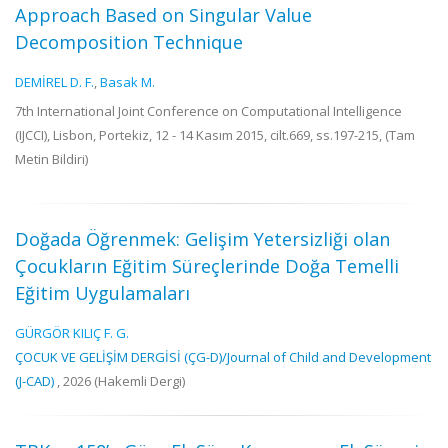
Approach Based on Singular Value
Decomposition Technique
DEMİREL D. F.
,
Basak M.
7th International Joint Conference on Computational Intelligence
(IJCCI), Lisbon, Portekiz, 12 - 14 Kasım 2015, cilt.669, ss.197-215, (Tam
Metin Bildiri)
Doğada Öğrenmek: Gelişim Yetersizliği olan
Çocukların Eğitim Süreçlerinde Doğa Temelli
Eğitim Uygulamaları
GÜRGÖR KILIÇ F. G.
ÇOCUK VE GELİŞİM DERGİSİ (ÇG-D)/Journal of Child and Development
(J-CAD)
, 2026 (Hakemli Dergi)