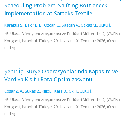
Scheduling Problem: Shifting Bottleneck
Implementation at Sarteks Textile
Karakuş S.
,
Bakır B. B.
,
Özcan C.
,
Sağcan A.
,
Özkaş M.
,
ÜLKÜ İ.
45. Ulusal Yöneylem Araştırması ve Endüstri Mühendisliği (YA/EM)
Kongresi, İstanbul, Türkiye, 29 Haziran - 01 Temmuz 2026, (Özet
Bildiri)
Şehir İçi Kurye Operasyonlarında Kapasite ve
Vardiya Kısıtlı Rota Optimizasyonu
Coşar Z. A.
,
Sukas Z.
,
Kılıc E.
,
Kara B.
,
Ok H.
,
ÜLKÜ İ.
45. Ulusal Yöneylem Araştırması ve Endüstri Mühendisliği (YA/EM)
Kongresi, İstanbul, Türkiye, 29 Haziran - 01 Temmuz 2026, (Özet
Bildiri)