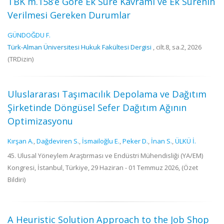
TBK m.158’e Göre Ek Süre Kavramı ve Ek Sürenin
Verilmesi Gereken Durumlar
GÜNDOĞDU F.
Türk-Alman Üniversitesi Hukuk Fakültesi Dergisi
, cilt.8, sa.2, 2026
(TRDizin)
Uluslararası Taşımacılık Depolama ve Dağıtım
Şirketinde Döngüsel Sefer Dağıtım Ağının
Optimizasyonu
Kırşan A.
,
Dağdeviren S.
,
İsmailoğlu E.
,
Peker D.
,
İnan S.
,
ÜLKÜ İ.
45. Ulusal Yöneylem Araştırması ve Endüstri Mühendisliği (YA/EM)
Kongresi, İstanbul, Türkiye, 29 Haziran - 01 Temmuz 2026, (Özet
Bildiri)
A Heuristic Solution Approach to the Job Shop