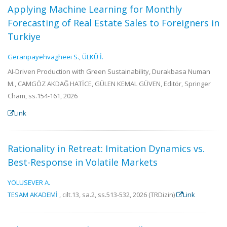
Applying Machine Learning for Monthly
Forecasting of Real Estate Sales to Foreigners in
Turkiye
Geranpayehvagheei S.
,
ÜLKÜ İ.
AI-Driven Production with Green Sustainability, Durakbasa Numan
M., CAMGÖZ AKDAĞ HATİCE, GÜLEN KEMAL GÜVEN, Editör, Springer
Cham, ss.154-161, 2026
Link
Rationality in Retreat: Imitation Dynamics vs.
Best-Response in Volatile Markets
YOLUSEVER A.
TESAM AKADEMİ
, cilt.13, sa.2, ss.513-532, 2026 (TRDizin)
Link