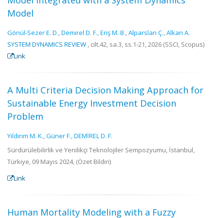
Model Integrated with a System Dynamics
Model
Gönül-Sezer E. D.
,
Demirel D. F.
,
Eriş M. B.
,
Alparslan Ç.
,
Alkan A.
SYSTEM DYNAMICS REVIEW
, cilt.42, sa.3, ss.1-21, 2026 (SSCI, Scopus)
Link
A Multi Criteria Decision Making Approach for
Sustainable Energy Investment Decision
Problem
Yıldırım M. K.
,
Güner F.
,
DEMİREL D. F.
Sürdürülebilirlik ve Yenilikçi Teknolojiler Sempozyumu, İstanbul,
Türkiye, 09 Mayıs 2024, (Özet Bildiri)
Link
Human Mortality Modeling with a Fuzzy