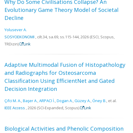
Why Do Some Civilisations Collapse? An
Evolutionary Game Theory Model of Societal
Decline
Yolusever A.
SOSYOEKONOMI
, cilt.34, sa.69, ss.115-144, 2026 (ESCI, Scopus,
TRDizin)
Link
Adaptive Multimodal Fusion of Histopathology
and Radiographs for Osteosarcoma
Classification Using EfficientNet and Gated
Decision Integration
Çifci M. A.
,
Başer A.
,
ARPACI İ.
,
Dogan A.
,
Güzey A.
,
Öney B.
, et al.
IEEE Access
, 2026 (SCI-Expanded, Scopus)
Link
Biological Activities and Phenolic Composition