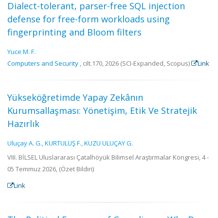
Dialect-tolerant, parser-free SQL injection
defense for free-form workloads using
fingerprinting and Bloom filters
Yuce M. F.
Computers and Security
, cilt.170, 2026 (SCI-Expanded, Scopus)
Link
Yükseköğretimde Yapay Zekânın
Kurumsallaşması: Yönetişim, Etik Ve Stratejik
Hazırlık
Uluçay A. G.
,
KURTULUŞ F.
,
KUZU ULUÇAY G.
VIII. BİLSEL Uluslararası Çatalhöyük Bilimsel Araştırmalar Kongresi, 4 -
05 Temmuz 2026, (Özet Bildiri)
Link