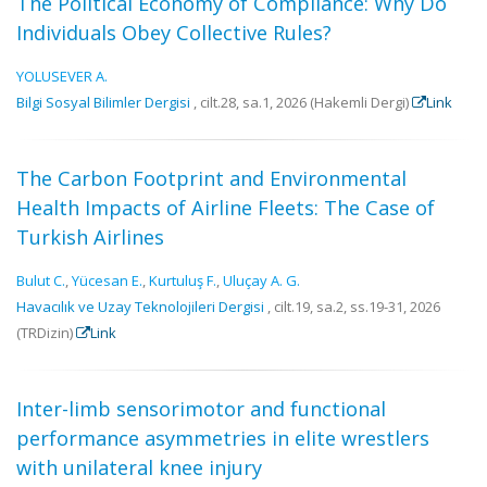
The Political Economy of Compliance: Why Do
Individuals Obey Collective Rules?
YOLUSEVER A.
Bilgi Sosyal Bilimler Dergisi
, cilt.28, sa.1, 2026 (Hakemli Dergi)
Link
The Carbon Footprint and Environmental
Health Impacts of Airline Fleets: The Case of
Turkish Airlines
Bulut C.
,
Yücesan E.
,
Kurtuluş F.
,
Uluçay A. G.
Havacılık ve Uzay Teknolojileri Dergisi
, cilt.19, sa.2, ss.19-31, 2026
(TRDizin)
Link
Inter-limb sensorimotor and functional
performance asymmetries in elite wrestlers
with unilateral knee injury