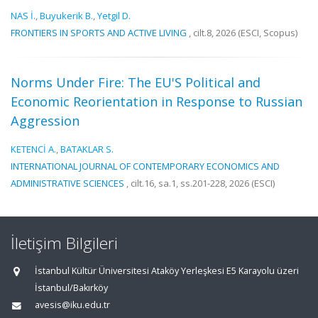
NAS İ.
,
Buyukerik B.
,
Yetgil D.
FRONTIERS IN SPORTS AND ACTIVE LIVING
, cilt.8, 2026 (ESCI, Scopus)
Norms Under Fire: The EU'S Political and
Economic Reorientation in Response to Russian
Aggression
KETENCİ A.
,
BATAKLAR S.
INTERNATIONAL JOURNAL OF CONTEMPORARY ECONOMICS AND
ADMINISTRATIVE SCIENCES
, cilt.16, sa.1, ss.201-228, 2026 (ESCI)
İletişim Bilgileri
İstanbul Kültür Üniversitesi Ataköy Yerleşkesi E5 Karayolu üzeri
İstanbul/Bakırköy
avesis@iku.edu.tr