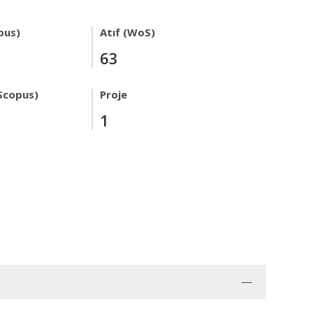
pus)
Atıf (WoS)
63
Scopus)
Proje
1