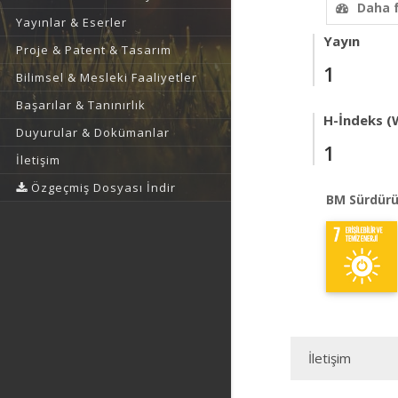
Daha 
Yayınlar & Eserler
Yayın
Proje & Patent & Tasarım
1
Bilimsel & Mesleki Faaliyetler
Başarılar & Tanınırlık
H-İndeks (
Duyurular & Dokümanlar
1
İletişim
Özgeçmiş Dosyası İndir
BM Sürdürü
İletişim