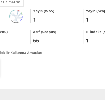
fazla metrik
Yayın (WoS)
Yayın (Sco
1
1
WoS)
Atıf (Scopus)
H-İndeks (
66
1
lebilir Kalkınma Amaçları