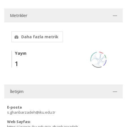
Metrikler
Daha fazla metrik
Yayın
1
İletişim
E-posta
s.ghanbarzadeh@iku.edu.tr
Web Sayfası
https://avesis.iku.edu.tr/s.ghanbarzadeh