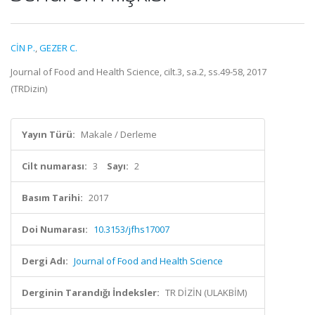
CİN P.
,
GEZER C.
Journal of Food and Health Science, cilt.3, sa.2, ss.49-58, 2017
(TRDizin)
Yayın Türü:
Makale / Derleme
Cilt numarası:
3
Sayı:
2
Basım Tarihi:
2017
Doi Numarası:
10.3153/jfhs17007
Dergi Adı:
Journal of Food and Health Science
Derginin Tarandığı İndeksler:
TR DİZİN (ULAKBİM)