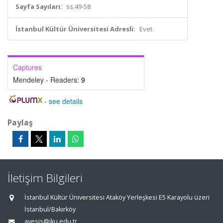
Sayfa Sayıları:
ss.49-58
İstanbul Kültür Üniversitesi Adresli:
Evet
Captures
Mendeley - Readers:
9
-
see details
Paylaş
İletişim Bilgileri
İstanbul Kültür Üniversitesi Ataköy Yerleşkesi E5 Karayolu üzeri
İstanbul/Bakırköy
avesis@iku.edu.tr