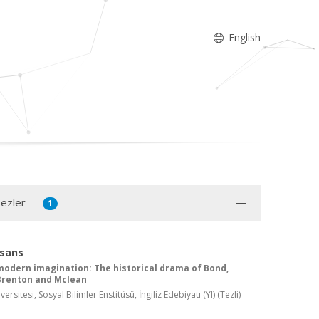
English
Tezler
1
isans
modern imagination: The historical drama of Bond,
 Brenton and Mclean
ersitesi, Sosyal Bilimler Enstitüsü, İngiliz Edebiyatı (Yl) (Tezli)