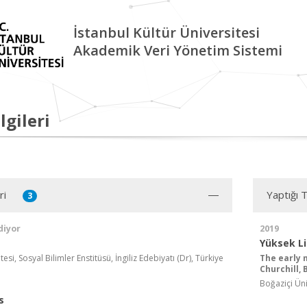
İstanbul Kültür Üniversitesi
Akademik Veri Yönetim Sistemi
lgileri
ri
Yaptığı 
3
diyor
2019
Yüksek L
esi, Sosyal Bilimler Enstitüsü, İngiliz Edebiyatı (Dr), Türkiye
The early 
Churchill,
Boğaziçi Üniv
s