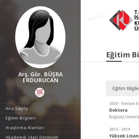
Eğitim Bi
Arş. Gör. BÜŞRA
ERDURUCAN
Eğitim Bilgile
2020 - Devam E
Ana Sayfa
Doktora
Boğaziçi Üniversit
Eğitim Bilgileri
Araştırma Alanları
2015 - 2019
Yüksek Lisan
Akademik İdari Deneyim