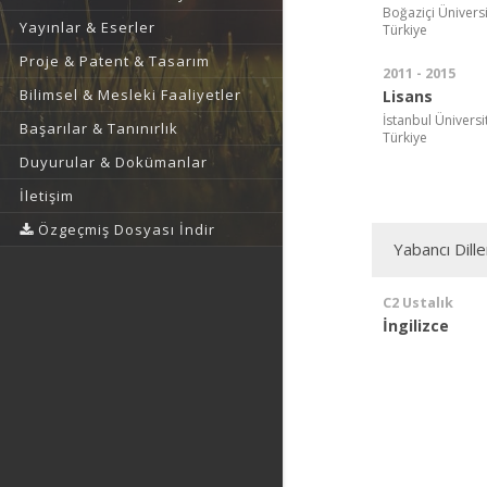
Boğaziçi Üniversit
Yayınlar & Eserler
Türkiye
Proje & Patent & Tasarım
2011 - 2015
Bilimsel & Mesleki Faaliyetler
Lisans
İstanbul Üniversi
Başarılar & Tanınırlık
Türkiye
Duyurular & Dokümanlar
İletişim
Özgeçmiş Dosyası İndir
Yabancı Dille
C2 Ustalık
İngilizce