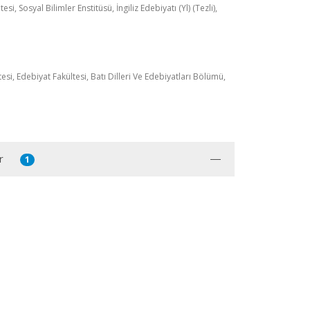
esi, Sosyal Bilimler Enstitüsü, İngiliz Edebiyatı (Yl) (Tezli),
tesi, Edebiyat Fakültesi, Batı Dilleri Ve Edebiyatları Bölümü,
r
1