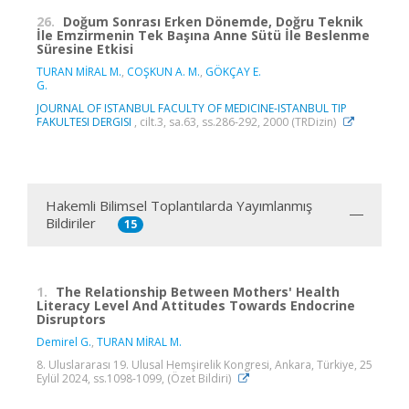
26.
Doğum Sonrası Erken Dönemde, Doğru Teknik
İle Emzirmenin Tek Başına Anne Sütü İle Beslenme
Süresine Etkisi
TURAN MİRAL M.
,
COŞKUN A. M.
,
GÖKÇAY E.
G.
JOURNAL OF ISTANBUL FACULTY OF MEDICINE-ISTANBUL TIP
FAKULTESI DERGISI
, cilt.3, sa.63, ss.286-292, 2000 (TRDizin)
Hakemli Bilimsel Toplantılarda Yayımlanmış
Bildiriler
15
1.
The Relationship Between Mothers' Health
Literacy Level And Attitudes Towards Endocrine
Disruptors
Demirel G.
,
TURAN MİRAL M.
8. Uluslararası 19. Ulusal Hemşirelik Kongresi, Ankara, Türkiye, 25
Eylül 2024, ss.1098-1099, (Özet Bildiri)