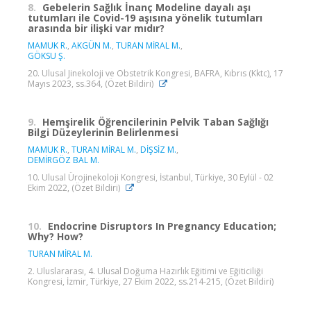
8.
Gebelerin Sağlık İnanç Modeline dayalı aşı
tutumları ile Covid-19 aşısına yönelik tutumları
arasında bir ilişki var mıdır?
MAMUK R.
,
AKGÜN M.
,
TURAN MİRAL M.
,
GÖKSU Ş.
20. Ulusal Jinekoloji ve Obstetrik Kongresi, BAFRA, Kıbrıs (Kktc), 17
Mayıs 2023, ss.364, (Özet Bildiri)
9.
Hemşirelik Öğrencilerinin Pelvik Taban Sağlığı
Bilgi Düzeylerinin Belirlenmesi
MAMUK R.
,
TURAN MİRAL M.
,
DİŞSİZ M.
,
DEMİRGÖZ BAL M.
10. Ulusal Ürojinekoloji Kongresi, İstanbul, Türkiye, 30 Eylül - 02
Ekim 2022, (Özet Bildiri)
10.
Endocrine Disruptors In Pregnancy Education;
Why? How?
TURAN MİRAL M.
2. Uluslararası, 4. Ulusal Doğuma Hazırlık Eğitimi ve Eğiticiliği
Kongresi, İzmir, Türkiye, 27 Ekim 2022, ss.214-215, (Özet Bildiri)