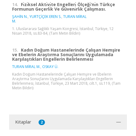
14.
Fı̇zı̇ksel Aktı̇vı̇te Engellerı̇ Ölçeğı̇’nı̇n Türkçe
Formunun Geçerlı̇k Ve Güvenı̇rlı̇k Çalışması.
ŞAHİN N.
,
YURTÇİÇEK EREN S.
,
TURAN MİRAL
M.
1. Uluslararası Sağlıklı Yaşam Kongresı̇, İstanbul, Türkiye, 12
Nisan 2018, ss.83-84, (Tam Metin Bildiri)
15.
Kadın Doğum Hastanelerinde Çalışan Hemşire
ve Ebelerin Araştırma Sonuçlarını Uygulamada
Karşılaştıkları Engellerin Belirlenmesi
TURAN MİRAL M.
,
OSKAY Ü.
Kadın Doğum Hastanelerinde Çalışan Hemşire ve Ebelerin
Araştırma Sonuçlarını Uygulamada Karşılaştıkları Engellerin
Belirlenmesi, İstanbul, Türkiye, 23 Mart 2018, cilt.1, ss.119, (Tam
Metin Bildiri)
Kitaplar
2