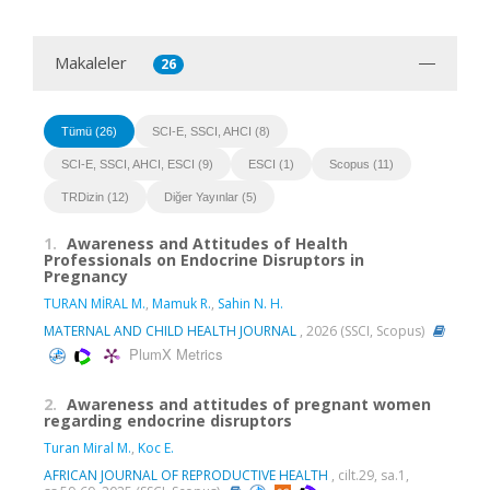
Makaleler
26
Tümü (26)
SCI-E, SSCI, AHCI (8)
SCI-E, SSCI, AHCI, ESCI (9)
ESCI (1)
Scopus (11)
TRDizin (12)
Diğer Yayınlar (5)
1.
Awareness and Attitudes of Health
Professionals on Endocrine Disruptors in
Pregnancy
TURAN MİRAL M.
,
Mamuk R.
,
Sahin N. H.
MATERNAL AND CHILD HEALTH JOURNAL
, 2026 (SSCI, Scopus)
PlumX Metrics
2.
Awareness and attitudes of pregnant women
regarding endocrine disruptors
Turan Miral M.
,
Koc E.
AFRICAN JOURNAL OF REPRODUCTIVE HEALTH
, cilt.29, sa.1,