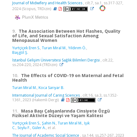
Journal of Midwifery and Health Sciences
, cilt.7, sa.1, ss.317-327,
2024 (Scopus, TRDizin)
PlumX Metrics
9.
The Association Between Hot Flashes, Quality
of Life, and Sexual Satisfaction Among
Menopausal Women
Yurtçiçek Eren S.
,
Turan Miral M.
,
Yıldırım Ö.
,
Başgöl Ş.
İstanbul Gelişim Üniversitesi Sağlık Bilimleri Dergisi
, cilt.22,
ss.204-220, 2024 (TRDizin)
10.
The Effects of COVID-19 on Maternal and Fetal
Health
Turan Miral M.
,
Koca Sarıyar B.
International Journal of Caring Sciences
, cilt.16, sa.3, ss.1352-
1361, 2023 (Hakemli Dergi)
11.
Masa Başı Çalışanlarında Cinsiyete Özgü
Fiziksel Aktivite Düzeyi ve Yaşam Kalitesi
Yurtçiçek Eren S.
,
Şahin N.
,
Turan Miral M.
,
Işık
C.
,
Soylu F.
,
Güler A.
, et al.
The Journal of Academic Social Science
, sa.144, ss.257-267, 2023