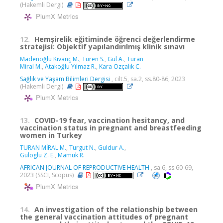
(Hakemli Dergi)
PlumX Metrics
12.
Hemşirelik eğitiminde öğrenci değerlendirme
stratejisi: Objektif yapılandırılmış klinik sınavı
Madenoğlu Kıvanç M.
,
Türen S.
,
Gül A.
,
Turan
Miral M.
,
Atakoğlu Yılmaz R.
,
Kara Özçalık C.
Sağlık ve Yaşam Bilimleri Dergisi
, cilt.5, sa.2, ss.80-86, 2023
(Hakemli Dergi)
PlumX Metrics
13.
COVID-19 fear, vaccination hesitancy, and
vaccination status in pregnant and breastfeeding
women in Turkey
TURAN MİRAL M.
,
Turgut N.
,
Guldur A.
,
Guloglu Z. E.
,
Mamuk R.
AFRICAN JOURNAL OF REPRODUCTIVE HEALTH
, sa.6, ss.60-69,
2023 (SSCI, Scopus)
PlumX Metrics
14.
An investigation of the relationship between
the general vaccination attitudes of pregnant