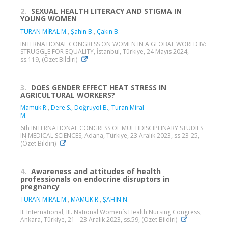
2.
SEXUAL HEALTH LITERACY AND STIGMA IN
YOUNG WOMEN
TURAN MİRAL M.
,
Şahin B.
,
Çakın B.
INTERNATIONAL CONGRESS ON WOMEN IN A GLOBAL WORLD IV:
STRUGGLE FOR EQUALITY, İstanbul, Türkiye, 24 Mayıs 2024,
ss.119, (Özet Bildiri)
3.
DOES GENDER EFFECT HEAT STRESS IN
AGRICULTURAL WORKERS?
Mamuk R.
,
Dere S.
,
Doğruyol B.
,
Turan Miral
M.
6th INTERNATIONAL CONGRESS OF MULTIDISCIPLINARY STUDIES
IN MEDICAL SCIENCES, Adana, Türkiye, 23 Aralık 2023, ss.23-25,
(Özet Bildiri)
4.
Awareness and attitudes of health
professionals on endocrine disruptors in
pregnancy
TURAN MİRAL M.
,
MAMUK R.
,
ŞAHİN N.
II. International, III. National Women´s Health Nursing Congress,
Ankara, Türkiye, 21 - 23 Aralık 2023, ss.59, (Özet Bildiri)