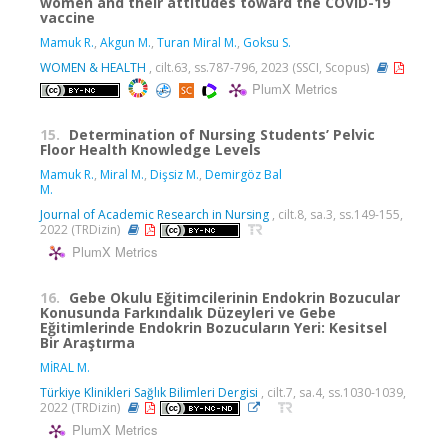
women and their attitudes toward the COVID-19
vaccine
Mamuk R.
,
Akgun M.
,
Turan Miral M.
,
Goksu S.
WOMEN & HEALTH
, cilt.63, ss.787-796, 2023 (SSCI, Scopus)
PlumX Metrics
15.
Determination of Nursing Students’ Pelvic
Floor Health Knowledge Levels
Mamuk R.
,
Miral M.
,
Dişsiz M.
,
Demirgöz Bal
M.
Journal of Academic Research in Nursing
, cilt.8, sa.3, ss.149-155,
2022 (TRDizin)
PlumX Metrics
16.
Gebe Okulu Eğitimcilerinin Endokrin Bozucular
Konusunda Farkındalık Düzeyleri ve Gebe
Eğitimlerinde Endokrin Bozucuların Yeri: Kesitsel
Bir Araştırma
MİRAL M.
Türkiye Klinikleri Sağlık Bilimleri Dergisi
, cilt.7, sa.4, ss.1030-1039,
2022 (TRDizin)
PlumX Metrics