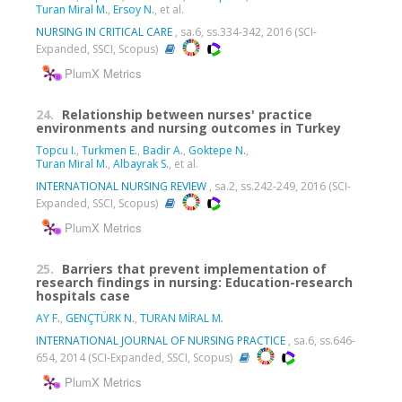
Turan Miral M.
,
Ersoy N.
, et al.
NURSING IN CRITICAL CARE
, sa.6, ss.334-342, 2016 (SCI-
Expanded, SSCI, Scopus)
PlumX Metrics
24.
Relationship between nurses' practice
environments and nursing outcomes in Turkey
Topcu I.
,
Turkmen E.
,
Badir A.
,
Goktepe N.
,
Turan Miral M.
,
Albayrak S.
, et al.
INTERNATIONAL NURSING REVIEW
, sa.2, ss.242-249, 2016 (SCI-
Expanded, SSCI, Scopus)
PlumX Metrics
25.
Barriers that prevent implementation of
research findings in nursing: Education-research
hospitals case
AY F.
,
GENÇTÜRK N.
,
TURAN MİRAL M.
INTERNATIONAL JOURNAL OF NURSING PRACTICE
, sa.6, ss.646-
654, 2014 (SCI-Expanded, SSCI, Scopus)
PlumX Metrics