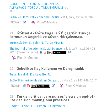
GÖKTEPE N.
,
TÜRKMEN E.
,
KEBAPCI A.
,
ALBAYRAK S.
,
TOPÇU İ.
,
TURAN MİRAL M.
, et
al.
Sağlık ve Hemşirelik Yönetimi Dergisi
, cilt.1, sa.7, ss.18-30, 2020
PlumX Metrics
(TRDizin)
21.
Fı̇zı̇ksel Aktı̇vı̇te Engellerı̇ Ölçeğı̇’nı̇n Türkçe
Formunun Geçerlı̇k ve Güvenı̇rlı̇k Çalışması.
Yurtçiçek Eren S.
,
Şahin N.
,
Turan Miral M.
The Journal of Academic Social Science
, cilt.6, sa.71, ss.396-404,
2018 (Hakemli Dergi)
PlumX Metrics
22.
Gebelikte İlaç Kullanımı ve Danışmanlık
Turan Miral M.
,
Kızılkaya Beji N.
Sağlık Bilimleri ve Meslekleri Dergisi
, cilt.4, sa.2, ss.142-148, 2017
PlumX Metrics
(TRDizin)
23.
Turkish critical care nurses' views on end-of-
life decision making and practices
Badir A.
,
Topcu I.
,
Turkmen E.
,
Goktepe N.
,