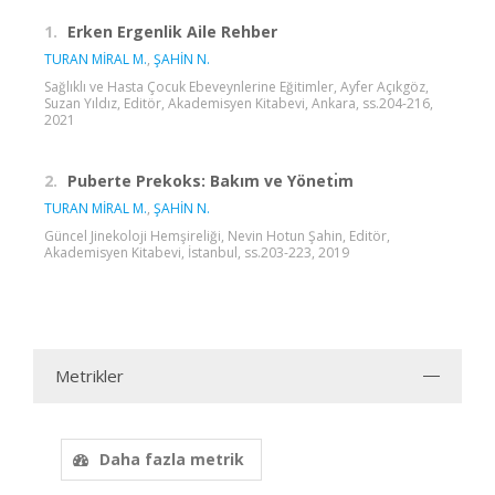
1.
Erken Ergenlik Aile Rehber
TURAN MİRAL M.
,
ŞAHİN N.
Sağlıklı ve Hasta Çocuk Ebeveynlerine Eğitimler, Ayfer Açıkgöz,
Suzan Yıldız, Editör, Akademisyen Kitabevi, Ankara, ss.204-216,
2021
2.
Puberte Prekoks: Bakım ve Yönetı̇m
TURAN MİRAL M.
,
ŞAHİN N.
Güncel Jinekoloji Hemşireliği, Nevin Hotun Şahin, Editör,
Akademisyen Kitabevi, İstanbul, ss.203-223, 2019
Metrikler
Daha fazla metrik