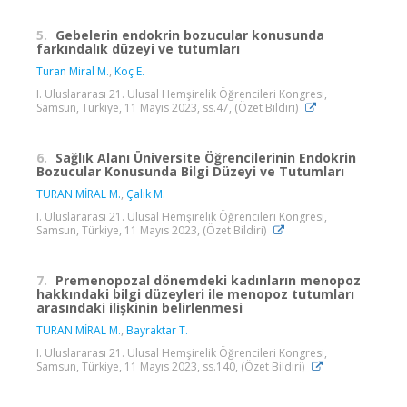
5.
Gebelerin endokrin bozucular konusunda
farkındalık düzeyi ve tutumları
Turan Miral M.
,
Koç E.
I. Uluslararası 21. Ulusal Hemşirelik Öğrencileri Kongresi,
Samsun, Türkiye, 11 Mayıs 2023, ss.47, (Özet Bildiri)
6.
Sağlık Alanı Üniversite Öğrencilerinin Endokrin
Bozucular Konusunda Bilgi Düzeyi ve Tutumları
TURAN MİRAL M.
,
Çalık M.
I. Uluslararası 21. Ulusal Hemşirelik Öğrencileri Kongresi,
Samsun, Türkiye, 11 Mayıs 2023, (Özet Bildiri)
7.
Premenopozal dönemdeki kadınların menopoz
hakkındaki bilgi düzeyleri ile menopoz tutumları
arasındaki ilişkinin belirlenmesi
TURAN MİRAL M.
,
Bayraktar T.
I. Uluslararası 21. Ulusal Hemşirelik Öğrencileri Kongresi,
Samsun, Türkiye, 11 Mayıs 2023, ss.140, (Özet Bildiri)