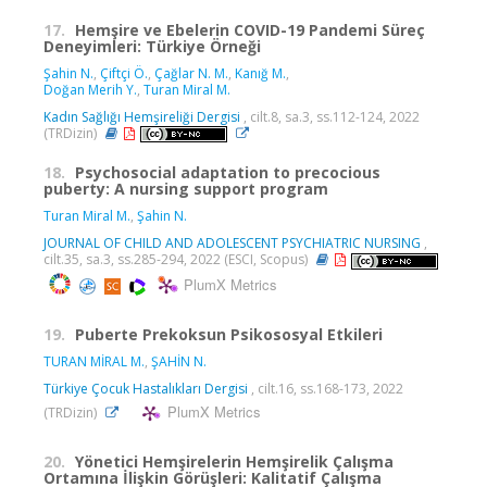
17.
Hemşire ve Ebelerin COVID-19 Pandemi Süreç
Deneyimleri: Türkiye Örneği
Şahin N.
,
Çiftçi Ö.
,
Çağlar N. M.
,
Kanığ M.
,
Doğan Merih Y.
,
Turan Miral M.
Kadın Sağlığı Hemşireliği Dergisi
, cilt.8, sa.3, ss.112-124, 2022
(TRDizin)
18.
Psychosocial adaptation to precocious
puberty: A nursing support program
Turan Miral M.
,
Şahin N.
JOURNAL OF CHILD AND ADOLESCENT PSYCHIATRIC NURSING
,
cilt.35, sa.3, ss.285-294, 2022 (ESCI, Scopus)
PlumX Metrics
19.
Puberte Prekoksun Psikososyal Etkileri
TURAN MİRAL M.
,
ŞAHİN N.
Türkiye Çocuk Hastalıkları Dergisi
, cilt.16, ss.168-173, 2022
PlumX Metrics
(TRDizin)
20.
Yönetici Hemşirelerin Hemşirelik Çalışma
Ortamına İlişkin Görüşleri: Kalitatif Çalışma