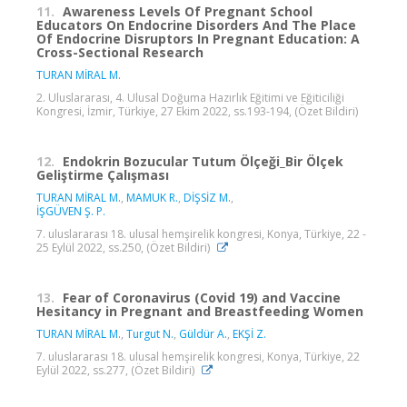
11.
Awareness Levels Of Pregnant School
Educators On Endocrine Disorders And The Place
Of Endocrine Disruptors In Pregnant Education: A
Cross-Sectional Research
TURAN MİRAL M.
2. Uluslararası, 4. Ulusal Doğuma Hazırlık Eğitimi ve Eğiticiliği
Kongresi, İzmir, Türkiye, 27 Ekim 2022, ss.193-194, (Özet Bildiri)
12.
Endokrin Bozucular Tutum Ölçeği_Bir Ölçek
Geliştirme Çalışması
TURAN MİRAL M.
,
MAMUK R.
,
DİŞSİZ M.
,
İŞGÜVEN Ş. P.
7. uluslararası 18. ulusal hemşirelik kongresi, Konya, Türkiye, 22 -
25 Eylül 2022, ss.250, (Özet Bildiri)
13.
Fear of Coronavirus (Covid 19) and Vaccine
Hesitancy in Pregnant and Breastfeeding Women
TURAN MİRAL M.
,
Turgut N.
,
Güldür A.
,
EKŞİ Z.
7. uluslararası 18. ulusal hemşirelik kongresi, Konya, Türkiye, 22
Eylül 2022, ss.277, (Özet Bildiri)