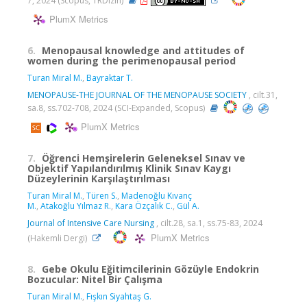
7, 2024 (Scopus, TRDizin)
PlumX Metrics
6.
Menopausal knowledge and attitudes of
women during the perimenopausal period
Turan Miral M.
,
Bayraktar T.
MENOPAUSE-THE JOURNAL OF THE MENOPAUSE SOCIETY
, cilt.31,
sa.8, ss.702-708, 2024 (SCI-Expanded, Scopus)
PlumX Metrics
7.
Öğrenci Hemşirelerin Geleneksel Sınav ve
Objektif Yapılandırılmış Klinik Sınav Kaygı
Düzeylerinin Karşılaştırılması
Turan Miral M.
,
Türen S.
,
Madenoğlu Kıvanç
M.
,
Atakoğlu Yılmaz R.
,
Kara Özçalık C.
,
Gül A.
Journal of Intensive Care Nursing
, cilt.28, sa.1, ss.75-83, 2024
PlumX Metrics
(Hakemli Dergi)
8.
Gebe Okulu Eğitimcilerinin Gözüyle Endokrin
Bozucular: Nitel Bir Çalışma
Turan Miral M.
,
Fışkın Siyahtaş G.