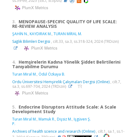
ss.59-69, 2025 (SSCI, Scopus)
PlumX Metrics
3.
MENOPAUSE-SPECIFIC QUALITY OF LIFE SCALE:
RE-REVIEW ANALYSIS
ŞAHİN N.
,
KAYDIRAK M.
,
TURAN MİRAL M.
Sağlık Bilimleri Dergisi
, cilt.33, sa.3, ss.318-324, 2024 (TRDizin)
PlumX Metrics
4.
Hemşirelerin Kadına Yönelik Şiddet Belirtilerini
Tanıyabilme Durumu
Turan Miral M.
,
Ödül Özkaya B.
Ordu Üniversitesi Hemşirelik Çalışmaları Dergisi (Online)
, cilt.7,
sa.3, ss.697-704, 2024 (TRDizin)
PlumX Metrics
5.
Endocrine Disruptors Attitude Scale: A Scale
Development Study
Turan Miral M.
,
Mamuk R.
,
Dişsiz M.
,
Işgüven Ş.
P.
Archives of health science and research (Online)
, cilt.1, sa.1, ss.1-